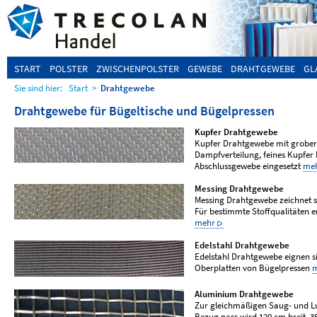
START
POLSTER
ZWISCHENPOLSTER
GEWEBE
DRAHTGEWEBE
GL
Sie sind hier:
Start
>
Drahtgewebe
Drahtgewebe für Bügeltische und Bügelpressen
Kupfer Drahtgewebe
Kupfer Drahtgewebe mit grober S
Dampfverteilung, feines Kupfer
Abschlussgewebe eingesetzt
me
Messing Drahtgewebe
Messing Drahtgewebe zeichnet s
Für bestimmte Stoffqualitäten 
mehr
Edelstahl Drahtgewebe
Edelstahl Drahtgewebe eignen s
Oberplatten von Bügelpressen
Aluminium Drahtgewebe
Zur gleichmäßigen Saug- und Lu
Bezug nass wird 120 cm breit,