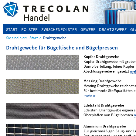
START
POLSTER
ZWISCHENPOLSTER
GEWEBE
DRAHTGEWEBE
GL
Sie sind hier:
Start
>
Drahtgewebe
Drahtgewebe für Bügeltische und Bügelpressen
Kupfer Drahtgewebe
Kupfer Drahtgewebe mit grober S
Dampfverteilung, feines Kupfer
Abschlussgewebe eingesetzt
me
Messing Drahtgewebe
Messing Drahtgewebe zeichnet s
Für bestimmte Stoffqualitäten 
mehr
Edelstahl Drahtgewebe
Edelstahl Drahtgewebe eignen s
Oberplatten von Bügelpressen
Aluminium Drahtgewebe
Zur gleichmäßigen Saug- und Lu
Bezug nass wird 120 cm breit,