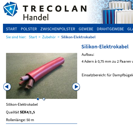
START
POLSTER
ZWISCHENPOLSTER
GEWEBE
DRAHTGEWEBE
GL
Sie sind hier:
Start
>
Zubehör
>
Silikon-Elektrokabel
Silikon-Elektrokabel
Aufbau:
4 Adern à 0,75 mm zu 2 Paaren v
Einsatzbereich: für Dampfbügel
Silikon-Elektrokabel
Silikon-FEP-Kombileitung
Qualität
SEK4/1,5
Qualität
SEK6/A
Rollenlänge: 50 m
6-adrigf 0,75/0,22mm
Rollenlänge: 50 m