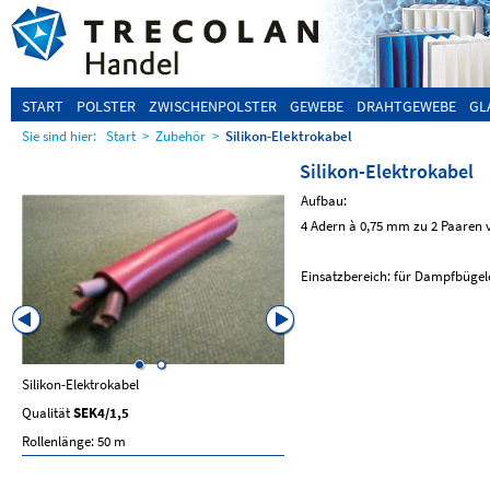
START
POLSTER
ZWISCHENPOLSTER
GEWEBE
DRAHTGEWEBE
GL
Sie sind hier:
Start
>
Zubehör
>
Silikon-Elektrokabel
Silikon-Elektrokabel
Aufbau:
4 Adern à 0,75 mm zu 2 Paaren v
Einsatzbereich: für Dampfbügel
Silikon-Elektrokabel
Silikon-FEP-Kombileitung
Qualität
SEK4/1,5
Qualität
SEK6/A
Rollenlänge: 50 m
6-adrigf 0,75/0,22mm
Rollenlänge: 50 m