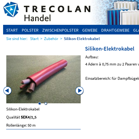
START
POLSTER
ZWISCHENPOLSTER
GEWEBE
DRAHTGEWEBE
GL
Sie sind hier:
Start
>
Zubehör
>
Silikon-Elektrokabel
Silikon-Elektrokabel
Aufbau:
4 Adern à 0,75 mm zu 2 Paaren v
Einsatzbereich: für Dampfbügel
Silikon-Elektrokabel
Silikon-FEP-Kombileitung
Qualität
SEK4/1,5
Qualität
SEK6/A
Rollenlänge: 50 m
6-adrigf 0,75/0,22mm
Rollenlänge: 50 m