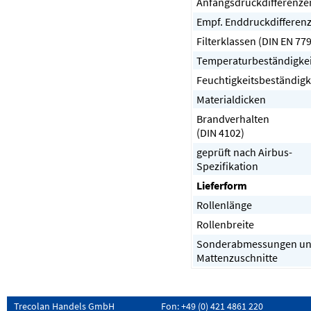
Anfangsdruckdifferenze
Empf. Enddruckdifferen
Filterklassen (DIN EN 779
Temperaturbeständigkei
Feuchtigkeitsbeständigk
Materialdicken
Brandverhalten
(DIN 4102)
geprüft nach Airbus-
Spezifikation
Lieferform
Rollenlänge
Rollenbreite
Sonderabmessungen u
Mattenzuschnitte
Trecolan Handels GmbH
Fon: +49 (0) 421 4861 220