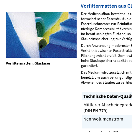
Vorfiltermatten aus G
Der Medienaufbau besteht aus re
formelastischer Faserstruktur,
Faserdurchmesser zur Reinluftse
niedrige Kompressibilität ver
im beauf-schlagten Zustand, so 
Staubeinspeicherung zur Verfüg
Durch Anwendung modernster Fe
Verhältnis zwischen Faserstruk
Flächengewicht erzielt. Somit w
hohe Staubspeicherkapazität b
Vorfiltermatten, Glasfaser
garantiert.
Das Medium wird zusätzlich mit 
benetzt, um auch bei ungünstig
Abwehen des Staubes zu verhin
Technische Daten-Quali
Mittlerer Abscheidegrad
(DIN EN 779)
Nennvolumenstrom