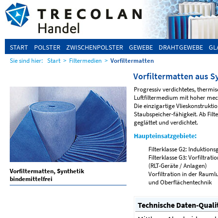
START
POLSTER
ZWISCHENPOLSTER
GEWEBE
DRAHTGEWEBE
GL
Sie sind hier:
Start
>
Filtermedien
>
Vorfiltermatten
Vorfiltermatten aus S
Progressiv verdichtetes, thermi
Luftfiltermedium mit hoher mec
Die einzigartige Vlieskonstrukt
Staubspeicher-fähigkeit. Ab Filte
geglättet und verdichtet.
Haupteinsatzgebiete:
Filterklasse G2: Induktions
Filterklasse G3: Vorfiltrat
(RLT-Geräte / Anlagen)
Vorfiltermatten, Synthetik
Vorfiltration in der Rauml
bindemittelfrei
und Oberflächentechnik
Technische Daten-Quali