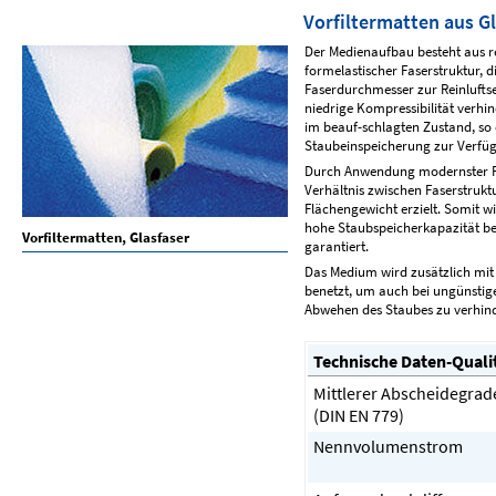
Vorfiltermatten aus G
Der Medienaufbau besteht aus re
formelastischer Faserstruktur,
Faserdurchmesser zur Reinluftse
niedrige Kompressibilität ver
im beauf-schlagten Zustand, so 
Staubeinspeicherung zur Verfüg
Durch Anwendung modernster Fe
Verhältnis zwischen Faserstruk
Flächengewicht erzielt. Somit w
hohe Staubspeicherkapazität b
Vorfiltermatten, Glasfaser
garantiert.
Das Medium wird zusätzlich mit 
benetzt, um auch bei ungünstig
Abwehen des Staubes zu verhin
Technische Daten-Quali
Mittlerer Abscheidegrad
(DIN EN 779)
Nennvolumenstrom