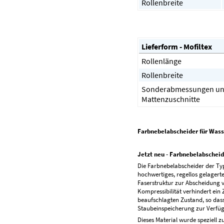
Rollenbreite
Lieferform - Mofiltex
Rollenlänge
Rollenbreite
Sonderabmessungen u
Mattenzuschnitte
Farbnebelabscheider für Wasse
Jetzt neu - Farbnebelabscheid
Die Farbnebelabscheider der Type
hochwertiges, regellos gelagert
Faserstruktur zur Abscheidung v
Kompressibilität verhindert e
beaufschlagten Zustand, so dass
Staubeinspeicherung zur Verfüg
Dieses Material wurde speziell z