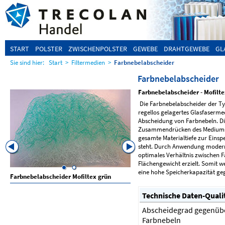
START
POLSTER
ZWISCHENPOLSTER
GEWEBE
DRAHTGEWEBE
GL
Sie sind hier:
Start
>
Filtermedien
>
Farbnebelabscheider
Farbnebelabscheider
Farbnebelabscheider - Mofilte
Die Farbnebelabscheider der Typ
regellos gelagertes Glasfaserme
Abscheidung von Farbnebeln. Die
Zusammendrücken des Mediums i
gesamte Materialtiefe zur Eins
steht. Durch Anwendung moderns
optimales Verhältnis zwischen 
Flächengewicht erzielt. Somit w
eine hohe Speicherkapazität geg
Farbnebelabscheider Mofiltex grün
Farbnebelabscheider Mofiltex 
Wasserlacke
Technische Daten-Quali
Abscheidegrad gegenüb
Farbnebeln