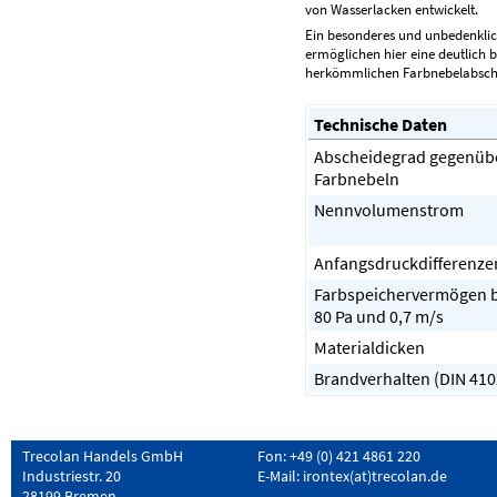
von Wasserlacken entwickelt.
Ein besonderes und unbedenklich
ermöglichen hier eine deutlich
herkömmlichen Farbnebelabsch
Technische Daten
Abscheidegrad gegenüb
Farbnebeln
Nennvolumenstrom
Anfangsdruckdifferenze
Farbspeichervermögen b
80 Pa und 0,7 m/s
Materialdicken
Brandverhalten (DIN 410
Trecolan Handels GmbH
Fon: +49 (0) 421 4861 220
Industriestr. 20
E-Mail:
irontex(at)trecolan.de
28199 Bremen