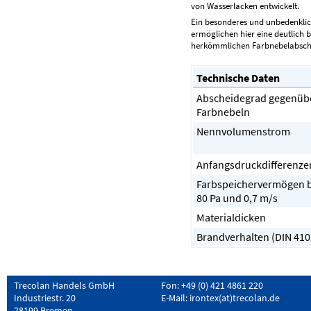
von Wasserlacken entwickelt.
Ein besonderes und unbedenklich
ermöglichen hier eine deutlich
herkömmlichen Farbnebelabsch
Technische Daten
Abscheidegrad gegenüb
Farbnebeln
Nennvolumenstrom
Anfangsdruckdifferenze
Farbspeichervermögen b
80 Pa und 0,7 m/s
Materialdicken
Brandverhalten (DIN 410
Trecolan Handels GmbH
Fon: +49 (0) 421 4861 220
Industriestr. 20
E-Mail:
irontex(at)trecolan.de
28199 Bremen