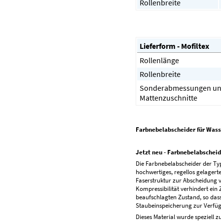
Rollenbreite
Lieferform - Mofiltex
Rollenlänge
Rollenbreite
Sonderabmessungen u
Mattenzuschnitte
Farbnebelabscheider für Wasse
Jetzt neu - Farbnebelabscheid
Die Farbnebelabscheider der Type
hochwertiges, regellos gelagert
Faserstruktur zur Abscheidung v
Kompressibilität verhindert e
beaufschlagten Zustand, so dass
Staubeinspeicherung zur Verfüg
Dieses Material wurde speziell z