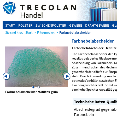
START
POLSTER
ZWISCHENPOLSTER
GEWEBE
DRAHTGEWEBE
GL
Sie sind hier:
Start
>
Filtermedien
>
Farbnebelabscheider
Farbnebelabscheider
Farbnebelabscheider - Mofilte
Die Farbnebelabscheider der Typ
regellos gelagertes Glasfaserme
Abscheidung von Farbnebeln. Die
Zusammendrücken des Mediums i
gesamte Materialtiefe zur Eins
steht. Durch Anwendung moderns
optimales Verhältnis zwischen 
Flächengewicht erzielt. Somit w
eine hohe Speicherkapazität geg
Farbnebelabscheider Mofiltex grün
Farbnebelabscheider Mofiltex 
Wasserlacke
Technische Daten-Quali
Abscheidegrad gegenüb
Farbnebeln