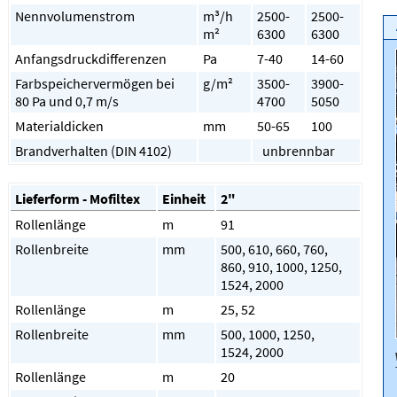
Nennvolumenstrom
m³/h
2500-
2500-
m²
6300
6300
Anfangsdruckdifferenzen
Pa
7-40
14-60
Farbspeichervermögen bei
g/m²
3500-
3900-
80 Pa und 0,7 m/s
4700
5050
Materialdicken
mm
50-65
100
Brandverhalten (DIN 4102)
unbrennbar
Lieferform - Mofiltex
Einheit
2"
Rollenlänge
m
91
Rollenbreite
mm
500, 610, 660, 760,
860, 910, 1000, 1250,
1524, 2000
Rollenlänge
m
25, 52
Rollenbreite
mm
500, 1000, 1250,
1524, 2000
Rollenlänge
m
20