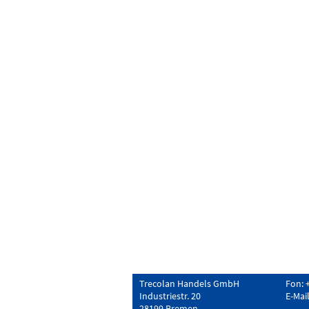
Trecolan Handels GmbH
Fon: 
Industriestr. 20
E-Mai
28199 Bremen