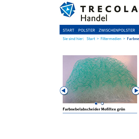
START
POLSTER
ZWISCHENPOLSTER
Sie sind hier:
Start
>
Filtermedien
>
Farbne
bscheider Mofiltex lila - für
Farbnebelabscheider Mofiltex grün
cke