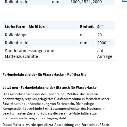
Rollenbreite
mm
1000, 1524, 2000
Lieferform - Mofiltex
Einheit
4 "
Rollenlänge
m
20
Rollenbreite
mm
2000
Sonderabmessungen und
auf
Mattenzuschnitte
Anfrage
Farbnebelabscheider für Wasserlacke - Mofiltex lila
Jetzt neu - Farbnebelabscheider lila auch für Wasserlacke
Die Farbnebelabscheider der Typenreihe „Mofiltex lila“ sind ein
hochwertiges, regellos gelagertes Glasfasermedium in formelastischer
Faserstruktur zur Abscheidung von Farbnebeln. DIe niedrige
Kompressibilität verhindert ein Zusammendrücken des Mediums im
beaufschlagten Zustand, so dass die gesamte Materialtiefe zur
Staubeinspeicherung zur Verfügung steht.
Dieses Material wurde speziell zur Abscheidung von Partikeln auf Basis