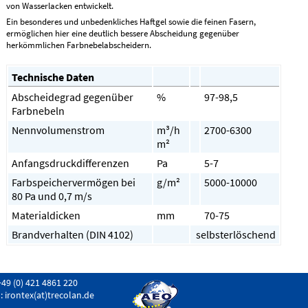
von Wasserlacken entwickelt.
Ein besonderes und unbedenkliches Haftgel sowie die feinen Fasern,
ermöglichen hier eine deutlich bessere Abscheidung gegenüber
herkömmlichen Farbnebelabscheidern.
Technische Daten
Abscheidegrad gegenüber
%
97-98,5
Farbnebeln
Nennvolumenstrom
m³/h
2700-6300
m²
Anfangsdruckdifferenzen
Pa
5-7
Farbspeichervermögen bei
g/m²
5000-10000
80 Pa und 0,7 m/s
Materialdicken
mm
70-75
Brandverhalten (DIN 4102)
selbsterlöschend
+49 (0) 421 4861 220
l:
irontex(at)trecolan.de