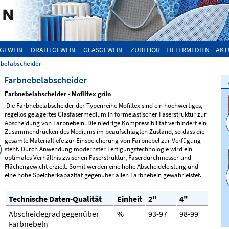
GEWEBE
DRAHTGEWEBE
GLASGEWEBE
ZUBEHÖR
FILTERMEDIEN
AKT
belabscheider
Farbnebelabscheider
Farbnebelabscheider - Mofiltex grün
Die Farbnebelabscheider der Typenreihe Mofiltex sind ein hochwertiges,
regellos gelagertes Glasfasermedium in formelastischer Faserstruktur zur
Abscheidung von Farbnebeln. Die niedrige Kompressibilität verhindert ein
Zusammendrücken des Mediums im beaufschlagten Zustand, so dass die
gesamte Materialtiefe zur Einspeicherung von Farbnebel zur Verfügung
steht. Durch Anwendung modernster Fertigungstechnologie wird ein
optimales Verhältnis zwischen Faserstruktur, Faserdurchmesser und
Flächengewicht erzielt. Somit werden eine hohe Abscheideleistung und
eine hohe Speicherkapazität gegenüber allen Farbnebeln gewährleistet.
Farbnebelabscheider Mofiltex lila - für
Farbnebelabscheider Mofiltex
Wasserlacke
Technische Daten-Qualität
Einheit
2"
4"
Abscheidegrad gegenüber
%
93-97
98-99
Farbnebeln