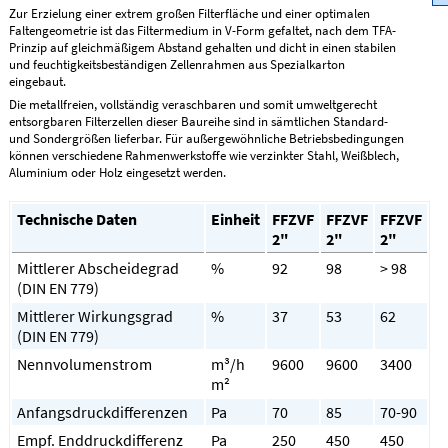
Zur Erzielung einer extrem großen Filterfläche und einer optimalen
Faltengeometrie ist das Filtermedium in V-Form gefaltet, nach dem TFA-
Prinzip auf gleichmäßigem Abstand gehalten und dicht in einen stabilen
und feuchtigkeitsbeständigen Zellenrahmen aus Spezialkarton
eingebaut.
Die metallfreien, vollständig veraschbaren und somit umweltgerecht
entsorgbaren Filterzellen dieser Baureihe sind in sämtlichen Standard-
und Sondergrößen lieferbar. Für außergewöhnliche Betriebsbedingungen
können verschiedene Rahmenwerkstoffe wie verzinkter Stahl, Weißblech,
Aluminium oder Holz eingesetzt werden.
Technische Daten
Einheit
FFZVF
FFZVF
FFZVF
2"
2"
2"
Mittlerer Abscheidegrad
%
92
98
> 98
(DIN EN 779)
Mittlerer Wirkungsgrad
%
37
53
62
(DIN EN 779)
Nennvolumenstrom
m³/h
9600
9600
3400
m²
Anfangsdruckdifferenzen
Pa
70
85
70-90
Empf. Enddruckdifferenz
Pa
250
450
450