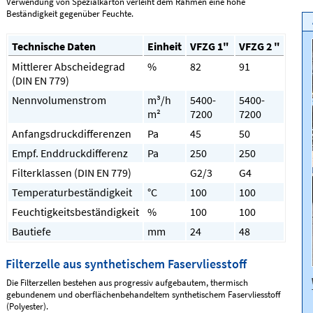
Verwendung von Spezialkarton verleiht dem Rahmen eine hohe
Beständigkeit gegenüber Feuchte.
Technische Daten
Einheit
VFZG 1"
VFZG 2 "
Mittlerer Abscheidegrad
%
82
91
(DIN EN 779)
Nennvolumenstrom
m³/h
5400-
5400-
m²
7200
7200
Anfangsdruckdifferenzen
Pa
45
50
Empf. Enddruckdifferenz
Pa
250
250
Filterklassen (DIN EN 779)
G2/3
G4
Temperaturbeständigkeit
°C
100
100
Feuchtigkeitsbeständigkeit
%
100
100
Bautiefe
mm
24
48
Filterzelle aus synthetischem Faservliesstoff
Die Filterzellen bestehen aus progressiv aufgebautem, thermisch
gebundenem und oberflächenbehandeltem synthetischem Faservliesstoff
(Polyester).