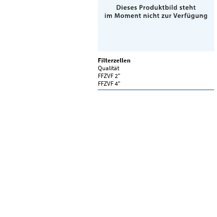
Filterzellen
Qualität
FFZVF 2"
FFZVF 4"