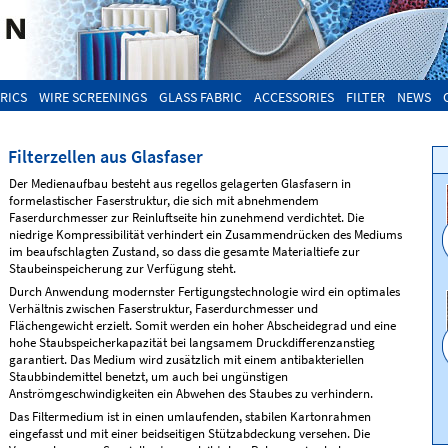
RICS
WIRE SCREENINGS
GLASS FABRIC
ACCESSORIES
FILTER
NEWS
Filterzellen aus Glasfaser
Der Medienaufbau besteht aus regellos gelagerten Glasfasern in
formelastischer Faserstruktur, die sich mit abnehmendem
Faserdurchmesser zur Reinluftseite hin zunehmend verdichtet. Die
niedrige Kompressibilität verhindert ein Zusammendrücken des Mediums
im beaufschlagten Zustand, so dass die gesamte Materialtiefe zur
Staubeinspeicherung zur Verfügung steht.
Durch Anwendung modernster Fertigungstechnologie wird ein optimales
Verhältnis zwischen Faserstruktur, Faserdurchmesser und
Flächengewicht erzielt. Somit werden ein hoher Abscheidegrad und eine
hohe Staubspeicherkapazität bei langsamem Druckdifferenzanstieg
garantiert. Das Medium wird zusätzlich mit einem antibakteriellen
Staubbindemittel benetzt, um auch bei ungünstigen
Anströmgeschwindigkeiten ein Abwehen des Staubes zu verhindern.
Das Filtermedium ist in einen umlaufenden, stabilen Kartonrahmen
eingefasst und mit einer beidseitigen Stützabdeckung versehen. Die