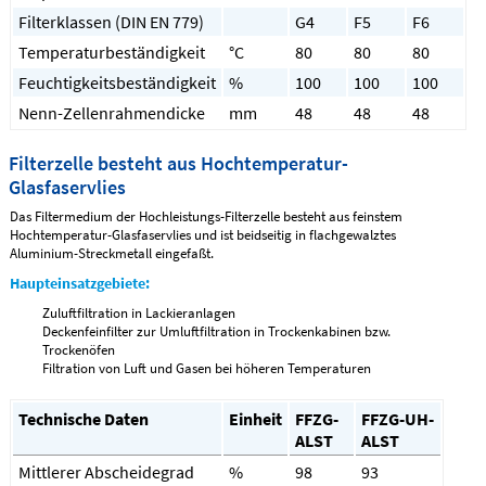
Filterklassen (DIN EN 779)
G4
F5
F6
Temperaturbeständigkeit
°C
80
80
80
Feuchtigkeitsbeständigkeit
%
100
100
100
Nenn-Zellenrahmendicke
mm
48
48
48
Filterzelle besteht aus Hochtemperatur-
Glasfaservlies
Das Filtermedium der Hochleistungs-Filterzelle besteht aus feinstem
Hochtemperatur-Glasfaservlies und ist beidseitig in flachgewalztes
Aluminium-Streckmetall eingefaßt.
Haupteinsatzgebiete:
Zuluftfiltration in Lackieranlagen
Deckenfeinfilter zur Umluftfiltration in Trockenkabinen bzw.
Trockenöfen
Filtration von Luft und Gasen bei höheren Temperaturen
Technische Daten
Einheit
FFZG-
FFZG-UH-
ALST
ALST
Mittlerer Abscheidegrad
%
98
93