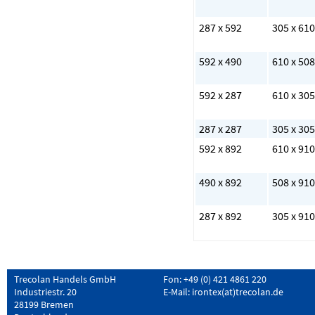
287 x 592
305 x 610
592 x 490
610 x 508
592 x 287
610 x 305
287 x 287
305 x 305
592 x 892
610 x 910
490 x 892
508 x 910
287 x 892
305 x 910
Trecolan Handels GmbH
Fon: +49 (0) 421 4861 220
Industriestr. 20
E-Mail:
irontex(at)trecolan.de
28199 Bremen