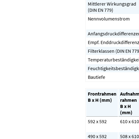
Mittlerer Wirkungsgrad
(DIN EN 779)
Nennvolumenstrom
Anfangsdruckdifferenze
Empf. Enddruckdifferen
Filterklassen (DIN EN 779
Temperaturbeständigkei
Feuchtigkeitsbeständigk
Bautiefe
Frontrahmen
Aufnahm
B x H (mm)
rahmen
B x H
(mm)
592 x 592
610 x 610
490 x 592
508 x 610