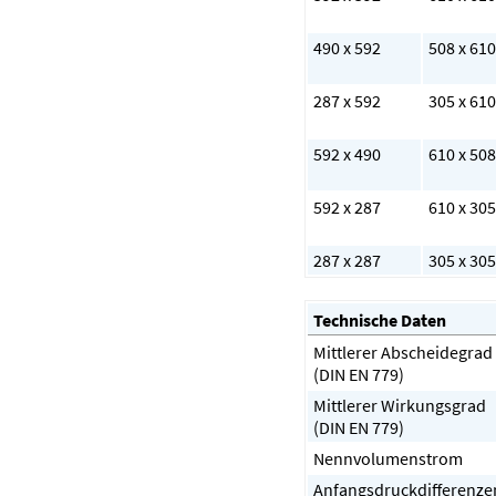
490 x 592
508 x 610
287 x 592
305 x 610
592 x 490
610 x 508
592 x 287
610 x 305
287 x 287
305 x 305
Technische Daten
Mittlerer Abscheidegrad
(DIN EN 779)
Mittlerer Wirkungsgrad
(DIN EN 779)
Nennvolumenstrom
Anfangsdruckdifferenze