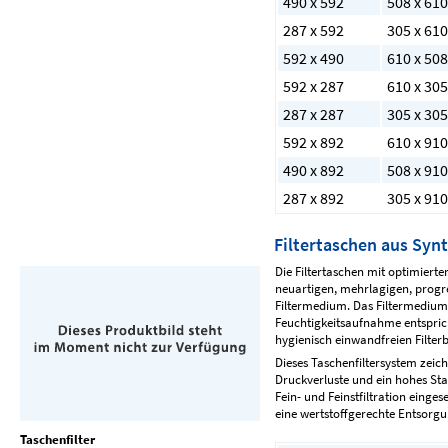
490 x 592
508 x 610
287 x 592
305 x 610
592 x 490
610 x 508
592 x 287
610 x 305
287 x 287
305 x 305
592 x 892
610 x 910
490 x 892
508 x 910
287 x 892
305 x 910
Filtertaschen aus Syn
Die Filtertaschen mit optimiert
neuartigen, mehrlagigen, progr
Filtermedium. Das Filtermedium 
Feuchtigkeitsaufnahme entspric
hygienisch einwandfreien Filterb
Dieses Taschenfiltersystem zeic
Druckverluste und ein hohes St
Fein- und Feinstfiltration einge
eine wertstoffgerechte Entsorgu
Taschenfilter