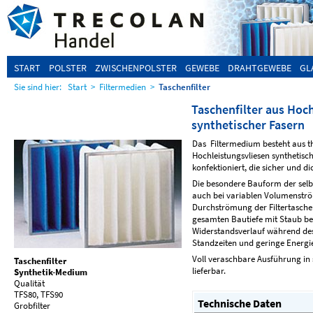
START
POLSTER
ZWISCHENPOLSTER
GEWEBE
DRAHTGEWEBE
GL
Sie sind hier:
Start
>
Filtermedien
>
Taschenfilter
Taschenfilter aus Hoc
synthetischer Fasern
Das Filtermedium besteht aus 
Hochleistungsvliesen synthetisch
konfektioniert, die sicher und d
Die besondere Bauform der selb
auch bei variablen Volumenströ
Durchströmung der Filtertaschen
gesamten Bautiefe mit Staub be
Widerstandsverlauf während des
Standzeiten und geringe Energie
Voll veraschbare Ausführung i
Taschenfilter
lieferbar.
Synthetik-Medium
Qualität
TFS80, TFS90
Technische Daten
Grobfilter