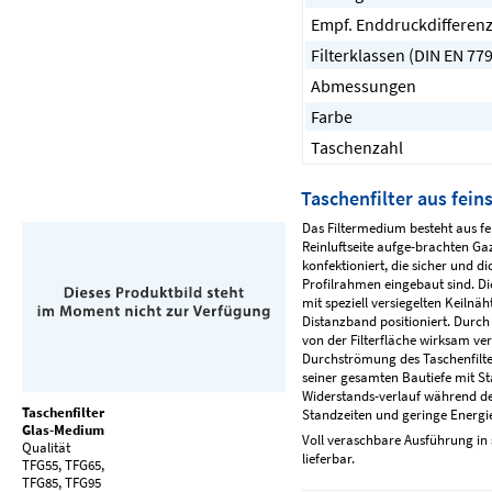
Empf. Enddruckdifferen
Filterklassen (DIN EN 779
Abmessungen
Farbe
Taschenzahl
Taschenfilter aus fein
Das Filtermedium besteht aus fei
Reinluftseite aufge-brachten Gaz
konfektioniert, die sicher und di
Profilrahmen eingebaut sind. Di
mit speziell versiegelten Keiln
Distanzband positioniert. Durc
von der Filterfläche wirksam ve
Durchströmung des Taschenfilters
seiner gesamten Bautiefe mit S
Widerstands-verlauf während des
Taschenfilter
Standzeiten und geringe Energie
Glas-Medium
Voll veraschbare Ausführung i
Qualität
lieferbar.
TFG55, TFG65,
TFG85, TFG95