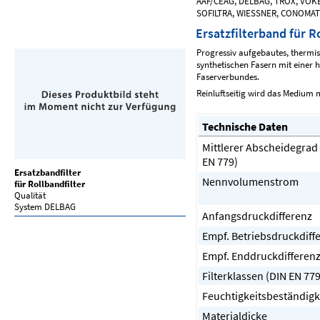
AAF/CEAG, DELBAG, TROX, VOKE
SOFILTRA, WIESSNER, CONOMAT
Ersatzfilterband für R
Progressiv aufgebautes, thermi
synthetischen Fasern mit einer 
Faserverbundes.
Reinluftseitig wird das Medium 
Technische Daten
Mittlerer Abscheidegrad
EN 779)
Ersatzbandfilter
Nennvolumenstrom
für Rollbandfilter
Qualität
System DELBAG
Anfangsdruckdifferenz
Empf. Betriebsdruckdiff
Empf. Enddruckdifferen
Filterklassen (DIN EN 779
Feuchtigkeitsbeständigk
Materialdicke