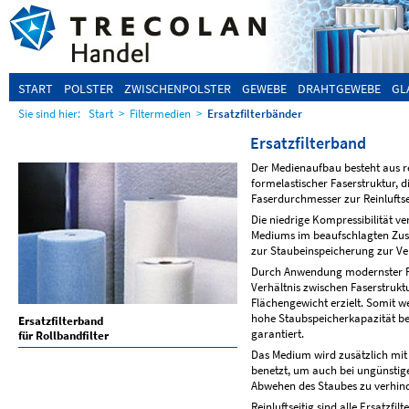
START
POLSTER
ZWISCHENPOLSTER
GEWEBE
DRAHTGEWEBE
GL
Sie sind hier:
Start
>
Filtermedien
>
Ersatzfilterbänder
Ersatzfilterband
Der Medienaufbau besteht aus re
formelastischer Faserstruktur,
Faserdurchmesser zur Reinlufts
Die niedrige Kompressibilität 
Mediums im beaufschlagten Zust
zur Staubeinspeicherung zur Ve
Durch Anwendung modernster Fe
Verhältnis zwischen Faserstruk
Flächengewicht erzielt. Somit 
hohe Staubspeicherkapazität b
Ersatz
filter
band
garantiert.
für Rollbandfilter
Das Medium wird zusätzlich mit 
benetzt, um auch bei ungünstig
Abwehen des Staubes zu verhin
Reinluftseitig sind alle Ersatzfi