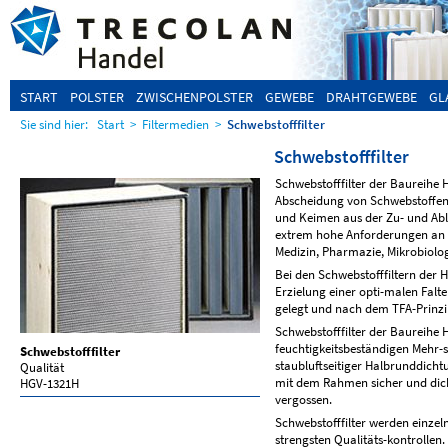
START
POLSTER
ZWISCHENPOLSTER
GEWEBE
DRAHTGEWEBE
GL
Sie sind hier:
Start
>
Filtermedien
>
Schwebstofffilter
Schwebstofffilter
Schwebstofffilter der Baureihe 
Abscheidung von Schwebstoffen,
und Keimen aus der Zu- und Ablu
extrem hohe Anforderungen an di
Medizin, Pharmazie, Mikrobiolog
Bei den Schwebstofffiltern der H
Erzielung einer opti-malen Falte
gelegt und nach dem TFA-Prinzi
Schwebstofffilter der Baureihe
feuchtigkeitsbeständigen Mehr-
Schwebstofffilter
staubluftseitiger Halbrunddichtu
Qualität
mit dem Rahmen sicher und dic
HGV-1321H
vergossen.
Schwebstofffilter werden einzel
strengsten Qualitäts-kontrollen.