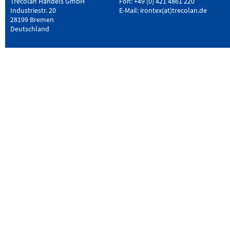
Trecolan Handels GmbH
Fon: +49 (0) 421 4861 220
Industriestr. 20
E-Mail:
irontex(at)trecolan.de
28199 Bremen
Deutschland