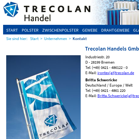
START
POLSTER
ZWISCHENPOLSTER
GEWEBE
DRAHTGEWEBE
GL
Sie sind hier:
Start
>
Unternehmen
>
Kontakt
Trecolan Handels Gm
Industriestr. 20
D - 28199 Bremen
Tel: (+49) 0421 - 486122 - 0
E-Mail:
irontex(at)trecolan.de
Britta Schwericke
Deutschland / Europa / Welt
Tel: (+49) 0421 - 4861 220
E-Mail:
Britta.Schwericke(at)tre