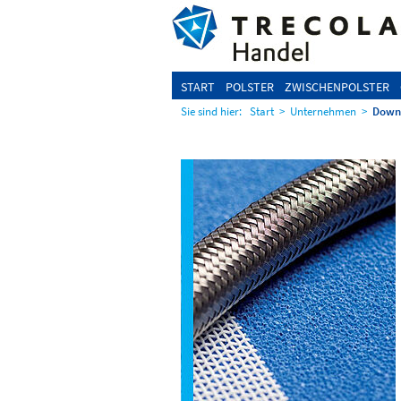
START
POLSTER
ZWISCHENPOLSTER
Sie sind hier:
Start
>
Unternehmen
>
Down