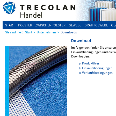
START
POLSTER
ZWISCHENPOLSTER
GEWEBE
DRAHTGEWEBE
GL
Sie sind hier:
Start
>
Unternehmen
>
Downloads
Download
Im folgenden finden Sie unseren 
Einkaufsbedingungen und die V
Downloaden.
Produktflyer
Einkaufsbedingungen
Verkaufsbedingungen