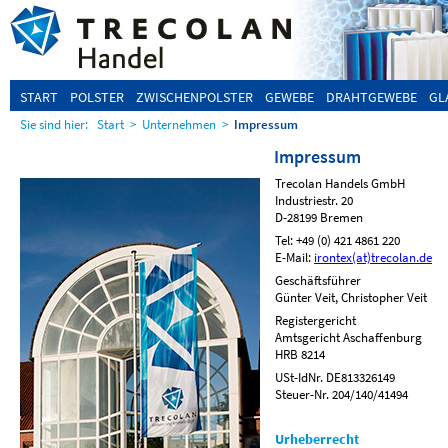
START
POLSTER
ZWISCHENPOLSTER
GEWEBE
DRAHTGEWEBE
GL
Sie sind hier:
Start
>
Unternehmen
>
Impressum
Impressum
Trecolan Handels GmbH
Industriestr. 20
D-28199 Bremen
Tel: +49 (0) 421 4861 220
E-Mail:
irontex(at)trecolan.de
Geschäftsführer
Günter Veit, Christopher Veit
Registergericht
Amtsgericht Aschaffenburg
HRB 8214
USt-IdNr. DE813326149
Steuer-Nr. 204/140/41494
Urheberrecht