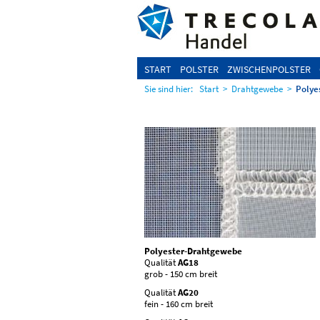
START
POLSTER
ZWISCHENPOLSTER
Sie sind hier:
Start
>
Drahtgewebe
>
Polye
Polyester-Drahtgewebe
Qualität
AG18
grob - 150 cm breit
Qualität
AG20
fein - 160 cm breit