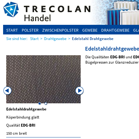
START
POLSTER
ZWISCHENPOLSTER
GEWEBE
DRAHTGEWEBE
GL
Sie sind hier:
Start
>
Drahtgewebe
>
Edelstahl Drahtgewebe
Edelstahldrahtgeweb
Die Qualitäten
EDG-BRI
und
ED
Bügelpressen zur Glanzreduzier
Edelstahldrahtgewebe
Edelstahldrahtgewebe
Köperbindung glatt
Köperbindung-Tresse
Qualität
EDG-BRI
Qualität
EDG56
150 cm breit
105 cm breit