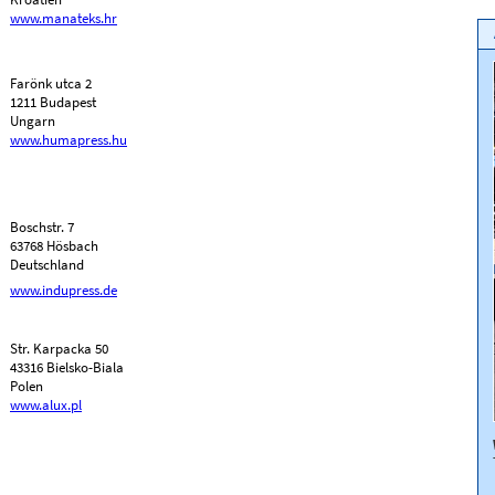
www.manateks.hr
Farönk utca 2
1211 Budapest
Ungarn
www.humapress.hu
Boschstr. 7
63768 Hösbach
Deutschland
www.indupress.de
Str. Karpacka 50
43316 Bielsko-Biala
Polen
www.alux.pl