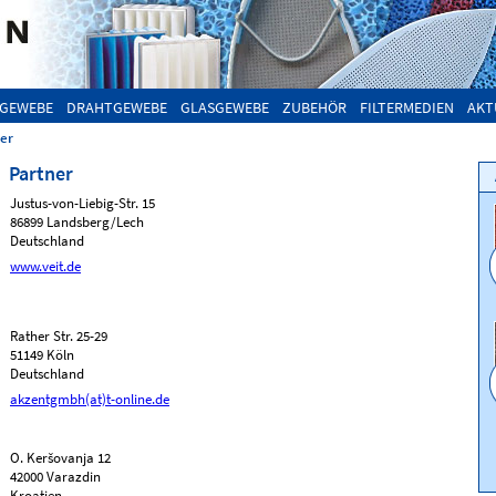
GEWEBE
DRAHTGEWEBE
GLASGEWEBE
ZUBEHÖR
FILTERMEDIEN
AKT
er
Partner
Justus-von-Liebig-Str. 15
86899 Landsberg/Lech
Deutschland
www.veit.de
Rather Str. 25-29
51149 Köln
Deutschland
akzentgmbh(at)t-online.de
O. Keršovanja 12
42000 Varazdin
Kroatien