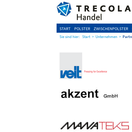
START
POLSTER
ZWISCHENPOLSTER
Sie sind hier:
Start
>
Unternehmen
>
Partn