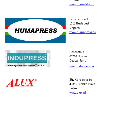
www.manateks.hr
Farönk utca 2
1211 Budapest
Ungarn
www.humapress.hu
Boschstr. 7
63768 Hösbach
Deutschland
www.indupress.de
Str. Karpacka 50
43316 Bielsko-Biala
Polen
www.alux.pl