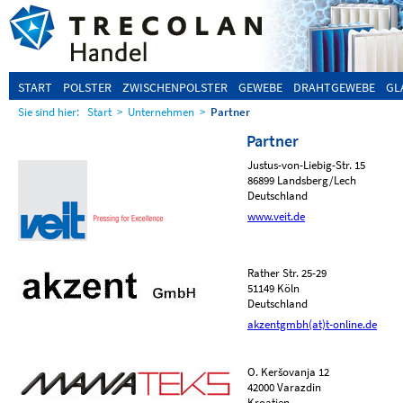
START
POLSTER
ZWISCHENPOLSTER
GEWEBE
DRAHTGEWEBE
GL
Sie sind hier:
Start
>
Unternehmen
>
Partner
Partner
Justus-von-Liebig-Str. 15
86899 Landsberg/Lech
Deutschland
www.veit.de
Rather Str. 25-29
51149 Köln
Deutschland
akzentgmbh(at)t-online.de
O. Keršovanja 12
42000 Varazdin
Kroatien