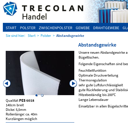
START
POLSTER
ZWISCHENPOLSTER
GEWEBE
DRAHTGEWEBE
GL
Sie sind hier:
Start
>
Polster
>
Abstandsgewirke
Abstandsgewirke
Unsere neuen Abstandgewirke au
Bügeltischen.
Folgende Eigenschaften sind be
Feuchtleitfunktion
Optimale Druckverteilung
Thermoregulation
sehr gute Luftdurchlässigkeit
gute Rückfederung und Stabilis
Hitzebeständig bis 200°C
Lange Lebensdauer
Qualität
PES 6018
Qualität
PES 5925
140cm breit
155cm breit
Einsetzbar in allen Bügelschritte
Dicke: 5,5mm
Dicke: 10mm
Rollenlänge: ca. 40m
Rollenlänge: ca. 50m
Kurzlängen möglich
Kurzlängen möglich