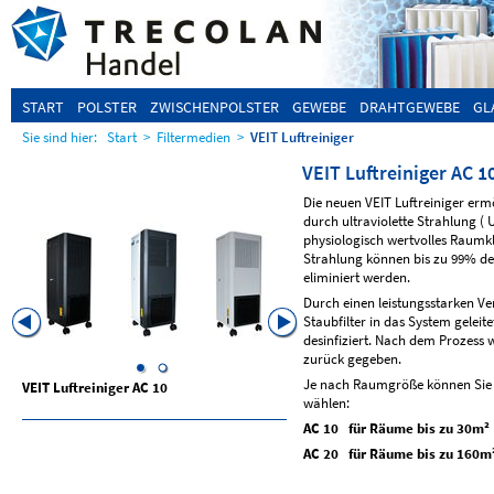
START
POLSTER
ZWISCHENPOLSTER
GEWEBE
DRAHTGEWEBE
GL
Sie sind hier:
Start
>
Filtermedien
>
VEIT Luftreiniger
VEIT Luftreiniger AC 1
Die neuen VEIT Luftreiniger erm
durch ultraviolette Strahlung ( U
physiologisch wertvolles Raumkli
Strahlung können bis zu 99% der
eliminiert werden.
Durch einen leistungsstarken Ve
Staubfilter in das System gelei
desinfiziert. Nach dem Prozess 
zurück gegeben.
Je nach Raumgröße können Sie z
VEIT Luftreiniger AC 10
VEIT Luftreiniger AC 20
wählen:
AC 10 für Räume bis zu 30m²
AC 20 für Räume bis zu 160m