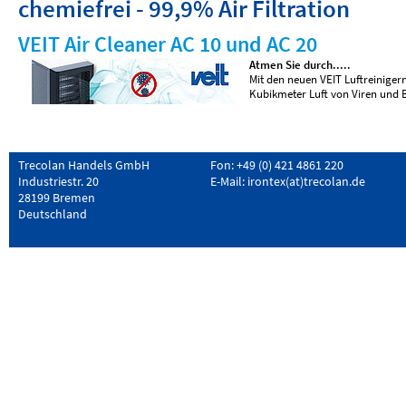
chemiefrei - 99,9% Air Filtration
VEIT Air Cleaner AC 10 und AC 20
Atmen Sie durch.....
Mit den neuen VEIT Luftreinigern,
Kubikmeter Luft von Viren und B
Trecolan Handels GmbH
Fon: +49 (0) 421 4861 220
Industriestr. 20
E-Mail:
irontex(at)trecolan.de
28199 Bremen
Deutschland