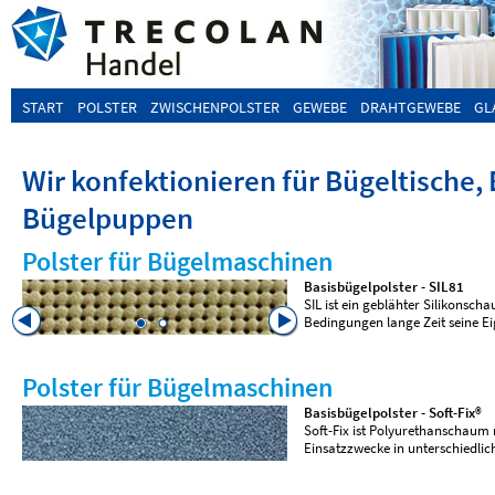
START
POLSTER
ZWISCHENPOLSTER
GEWEBE
DRAHTGEWEBE
GL
Wir konfektionieren für Bügeltische,
Bügelpuppen
Polster für Bügelmaschinen
Basisbügelpolster - SIL81
SIL ist ein geblähter Silikonsc
Bedingungen lange Zeit seine E
Polster für Bügelmaschinen
Basisbügelpolster - Soft-Fix®
Soft-Fix ist Polyurethanschaum m
Einsatzzwecke in unterschiedli