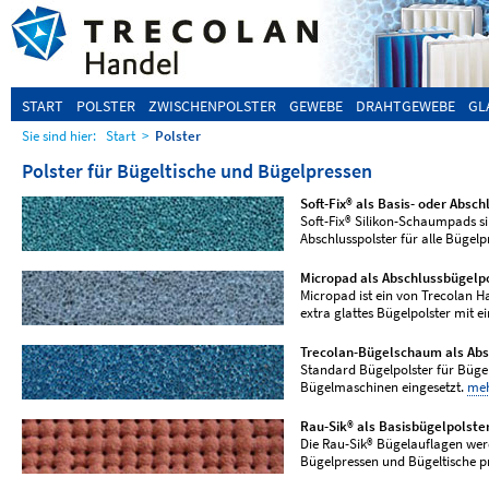
START
POLSTER
ZWISCHENPOLSTER
GEWEBE
DRAHTGEWEBE
GL
Sie sind hier:
Start
>
Polster
Polster für Bügeltische und Bügelpressen
Soft-Fix® als Basis- oder Absc
Soft-Fix® Silikon-Schaumpads s
Abschlusspolster für alle Bügel
Micropad als Abschlussbügelp
Micropad ist ein von Trecolan Ha
extra glattes Bügelpolster mit 
Trecolan-Bügelschaum als Abs
Standard Bügelpolster für Bügel
Bügelmaschinen eingesetzt.
me
Rau-Sik® als Basisbügelpolste
Die Rau-Sik® Bügelauflagen werd
Bügelpressen und Bügeltische p