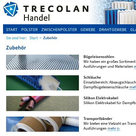
START
POLSTER
ZWISCHENPOLSTER
GEWEBE
DRAHTGEWEBE
GL
Sie sind hier:
Start
>
Zubehör
Zubehör
Bügeleisensohlen
Wir haben ein großes Sortiment
Ausführungen und Materialien
Schläuche
Einsatzbereich: Absaugschlauch
Dampfbügeleisenschläuche
meh
Silikon Elektrokabel
Silikon Elektrokabel für Dampf
Transportbänder
Wir bieten eine Vielzahl an Tra
Ausführungen
mehr