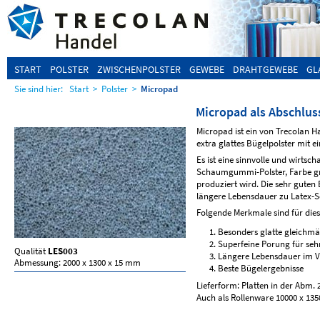
START
POLSTER
ZWISCHENPOLSTER
GEWEBE
DRAHTGEWEBE
GL
Sie sind hier:
Start
>
Polster
>
Micropad
Micropad als Abschlus
Micropad ist ein von Trecolan Ha
extra glattes Bügelpolster mit 
Es ist eine sinnvolle und wirtsch
Schaumgummi-Polster, Farbe grü
produziert wird. Die sehr guten
längere Lebensdauer zu Latex-
Folgende Merkmale sind für die
Besonders glatte gleichmä
Superfeine Porung für seh
Qualität
LES003
Längere Lebensdauer im 
Abmessung: 2000 x 1300 x 15 mm
Beste Bügelergebnisse
Lieferform: Platten in der Abm.
Auch als Rollenware 10000 x 135