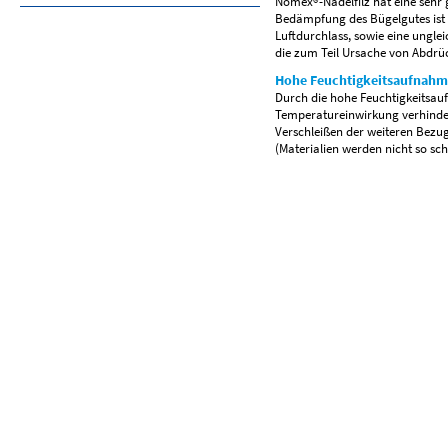
Nomex®-Nadelfilz hat eine sehr
Bedämpfung des Bügelgutes ist 
Luftdurchlass, sowie eine ungl
die zum Teil Ursache von Abdrü
Hohe Feuchtigkeitsaufnah
Durch die hohe Feuchtigkeitsau
Temperatureinwirkung verhinder
Verschleißen der weiteren Bezug
(Materialien werden nicht so sch