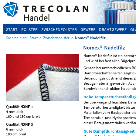
START
POLSTER
ZWISCHENPOLSTER
GEWEBE
DRAHTGEWEBE
GL
Sie sind hier:
Start
>
Zwischenpolster
>
Nomex®-Nadelfilz
Nomex®-Nadelfilz
Nomex®-Nadelfilz ist ein hervor
und wird bei fast allen Bügelpre
Gerade bei unterschiedlichen 
Dampfbeschaffenheiten zeigt die
Bekleidungsindustrie ist dieses
Bezugsmaterial geworden. Auch s
Sandwichkonstruktion haben sic
Hohe Temperaturbeständigk
Bei überwiegend feuchtem Dampf
Qualität
NXNF 1
Temperaturbeständigkeit bis zu
4 mm dick
Materialien vom Basispolster bi
160 und 180 cm breit
Temperatur- und Hydrolyseeinw
dieser Bezugsmaterialien verlän
Qualität
NXNF 3
6 mm dick
Gute Dampfdurchlässigkeit
180 cm breit