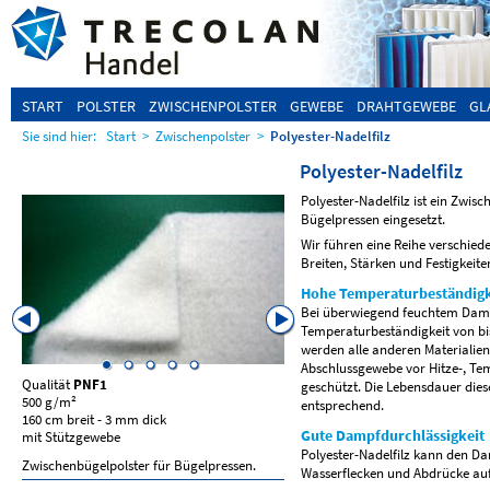
START
POLSTER
ZWISCHENPOLSTER
GEWEBE
DRAHTGEWEBE
GL
Sie sind hier:
Start
>
Zwischenpolster
>
Polyester-Nadelfilz
Polyester-Nadelfilz
Polyester-Nadelfilz ist ein Zwisc
Bügelpressen eingesetzt.
Wir führen eine Reihe verschied
Breiten, Stärken und Festigkeite
Hohe Temperaturbeständigk
Bei überwiegend feuchtem Dampf
Temperaturbeständigkeit von bi
werden alle anderen Materialie
Abschlussgewebe vor Hitze-, T
Qualität
PNF1
Qualität
PNF2
geschützt. Die Lebensdauer dies
500 g/m²
650 g/m²
entsprechend.
160 cm breit - 3 mm dick
130 cm und 150 cm breit
Gute Dampfdurchlässigkeit
mit Stützgewebe
6 und 8 mm dick
Polyester-Nadelfilz kann den D
Zwischenbügelpolster für Bügelpressen.
Zwischenbügelpolster für Büge
Wasserflecken und Abdrücke au
Tische preisgünstige Standardq