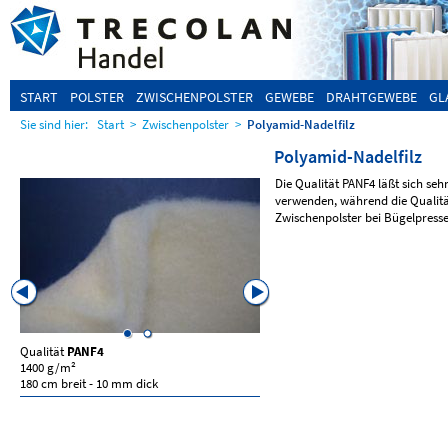
START
POLSTER
ZWISCHENPOLSTER
GEWEBE
DRAHTGEWEBE
GL
Sie sind hier:
Start
>
Zwischenpolster
>
Polyamid-Nadelfilz
Polyamid-Nadelfilz
Die Qualität PANF4 läßt sich seh
verwenden, während die Qualit
Zwischenpolster bei Bügelpresse
Qualität
PANF4
Qualität
PANF5
1400 g/m²
250 g/m²
180 cm breit - 10 mm dick
152 cm breit - 2,5 mm dick