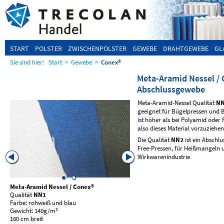
START
POLSTER
ZWISCHENPOLSTER
GEWEBE
DRAHTGEWEBE
GL
Sie sind hier:
Start
>
Gewebe
>
Conex®
Meta-Aramid Nessel / 
Abschlussgewebe
Meta-Aramid-Nessel Qualität
N
geeignet für Bügelpressen und 
ist höher als bei Polyamid oder 
also dieses Material vorzuziehen
Die Qualität
NN2
ist ein Abschlu
Free-Pressen, für Heißmangeln 
Wirkwarenindustrie
Meta-Aramid Nessel / Conex
®
Meta-Aramid Nessel / Conex
®
Qualität
NN1
Qualität
NN2
Farbe: rohweiß und blau
Farbe: rohweiß
Gewicht: 140g/m²
Gewicht: 220g/m²
160 cm breit
160 cm breit