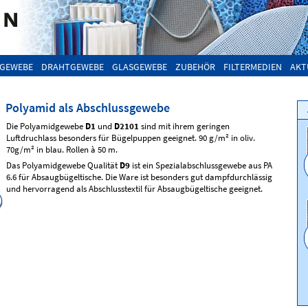
GEWEBE
DRAHTGEWEBE
GLASGEWEBE
ZUBEHÖR
FILTERMEDIEN
AKT
Polyamid als Abschlussgewebe
Die Polyamidgewebe
D1
und
D2101
sind mit ihrem geringen
Luftdruchlass besonders für Bügelpuppen geeignet. 90 g/m² in oliv.
70g/m² in blau. Rollen à 50 m.
Das Polyamidgewebe Qualität
D9
ist ein Spezialabschlussgewebe aus PA
6.6 für Absaugbügeltische. Die Ware ist besonders gut dampfdurchlässig
und hervorragend als Abschlusstextil für Absaugbügeltische geeignet.
Polyamid
Polyamid Luftsackgewebe
Qualität
D9
blau oder rehbraun
Qualität
D2101
blau
150 cm breit
155 cm breit