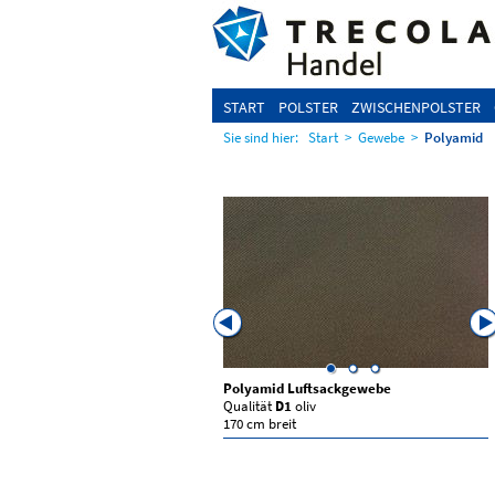
START
POLSTER
ZWISCHENPOLSTER
Sie sind hier:
Start
>
Gewebe
>
Polyamid
 Luftsackgewebe
Polyamid Luftsackgewebe
2101
blau
Qualität
D1
oliv
it
170 cm breit