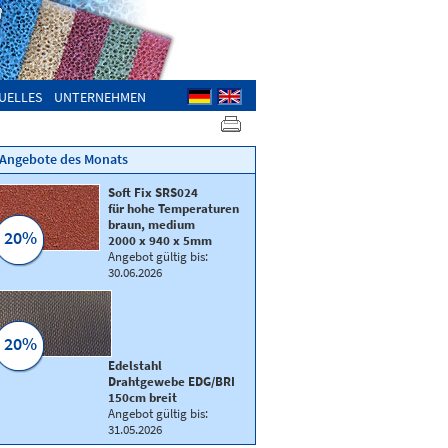
UELLES
UNTERNEHMEN
Angebote des Monats
Soft Fix SRS024
für hohe Temperaturen
braun, medium
20%
2000 x 940 x 5mm
Angebot gültig bis:
30.06.2026
20%
Polyamid Luftsackgewebe
Edelstahl
Qualität
D1
oliv
Drahtgewebe EDG/BRI
170 cm breit
150cm breit
Angebot gültig bis:
31.05.2026