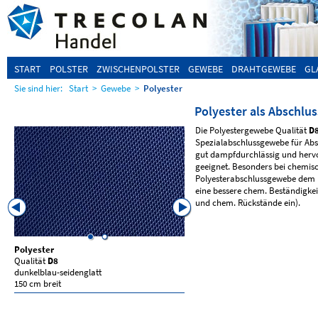
START
POLSTER
ZWISCHENPOLSTER
GEWEBE
DRAHTGEWEBE
GL
Sie sind hier:
Start
>
Gewebe
>
Polyester
Polyester als Abschlu
Die Polyestergewebe Qualität
D
Spezialabschlussgewebe für Abs
gut dampfdurchlässig und herv
geeignet. Besonders bei chemis
Polyesterabschlussgewebe dem 
eine bessere chem. Beständigkei
und chem. Rückstände ein).
Polyester
Polyester
Qualität
D8
Qualität
D13N
dunkelblau-seidenglatt
blau-matt
150 cm breit
150 cm breit