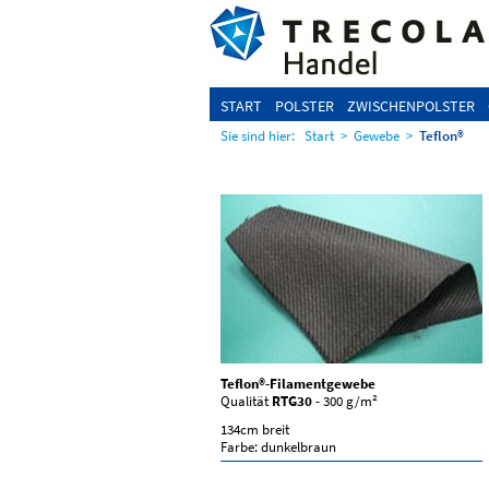
START
POLSTER
ZWISCHENPOLSTER
Sie sind hier:
Start
>
Gewebe
>
Teflon®
Teflon®-Filamentgewebe
Qualität
RTG30
- 300 g/m²
134cm breit
Farbe: dunkelbraun