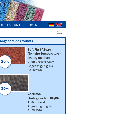
UELLES
UNTERNEHMEN
Angebote des Monats
Soft Fix SRS024
für hohe Temperaturen
braun, medium
20%
2000 x 940 x 5mm
Angebot gültig bis:
30.06.2026
20%
Multi-Stretch
Edelstahl
Qualität
MS74
Drahtgewebe EDG/BRI
130 cm breit, 530 g/m²
150cm breit
Angebot gültig bis:
31.05.2026