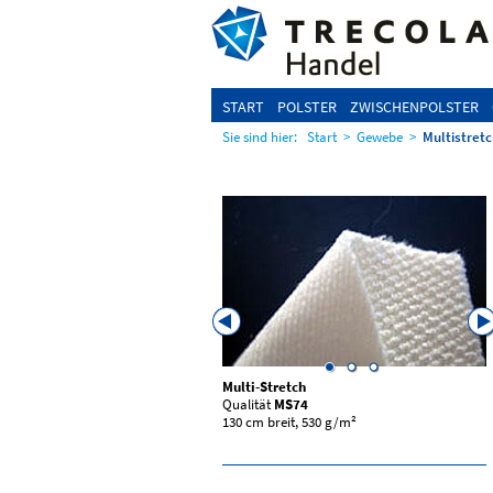
START
POLSTER
ZWISCHENPOLSTER
Sie sind hier:
Start
>
Gewebe
>
Multistret
etch
Multi-Stretch
S60
Qualität
MS74
30 cm breit, 620 g/m²
130 cm breit, 530 g/m²