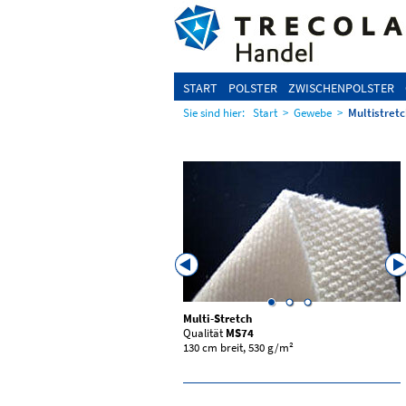
START
POLSTER
ZWISCHENPOLSTER
Sie sind hier:
Start
>
Gewebe
>
Multistret
etch
Multi-Stretch
S60
Qualität
MS74
30 cm breit, 620 g/m²
130 cm breit, 530 g/m²