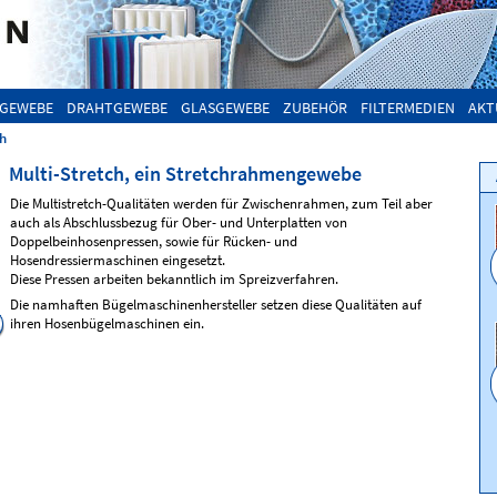
GEWEBE
DRAHTGEWEBE
GLASGEWEBE
ZUBEHÖR
FILTERMEDIEN
AKT
ch
Multi-Stretch, ein Stretchrahmengewebe
Die Multistretch-Qualitäten werden für Zwischenrahmen, zum Teil aber
auch als Abschlussbezug für Ober- und Unterplatten von
Doppelbeinhosenpressen, sowie für Rücken- und
Hosendressiermaschinen eingesetzt.
Diese Pressen arbeiten bekanntlich im Spreizverfahren.
Die namhaften Bügelmaschinenhersteller setzen diese Qualitäten auf
ihren Hosenbügelmaschinen ein.
Multi-Stretch
Multi-Stretch
Qualität
MS50
Qualität
MS60
130 cm breit, 385 g/m²
105 oder 130 cm breit, 620 g/m²