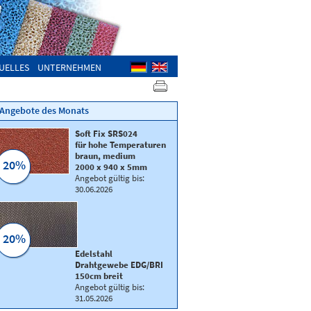
UELLES
UNTERNEHMEN
Angebote des Monats
Soft Fix SRS024
für hohe Temperaturen
braun, medium
20%
2000 x 940 x 5mm
Angebot gültig bis:
30.06.2026
20%
Multi-Stretch
Edelstahl
Qualität
MS74
Drahtgewebe EDG/BRI
130 cm breit, 530 g/m²
150cm breit
Angebot gültig bis:
31.05.2026