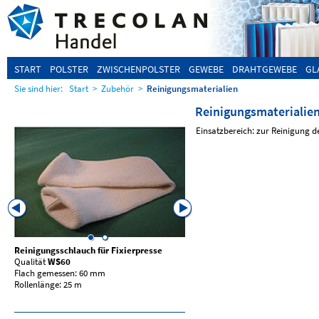
START
POLSTER
ZWISCHENPOLSTER
GEWEBE
DRAHTGEWEBE
GL
Sie sind hier:
Start
>
Zubehör
>
Reinigungsmaterialien
Reinigungsmaterialie
Einsatzbereich: zur Reinigung 
Reinigungsschlauch für Fixierpresse
Kleanfix Pulver KF250
Qualität
WS60
Dose mit 250g
Flach gemessen: 60 mm
Rollenlänge: 25 m